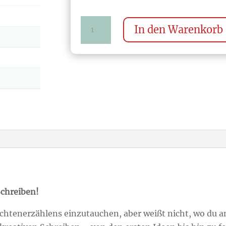
Mein
In den Warenkorb
kreatives
Schreibbuch:
für
junge
Geschichtenerzähler
Menge
Schreiben!
hichtenerzählens einzutauchen, aber weißt nicht, wo du a