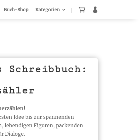


Buch-Shop
Kategorien
s Schreibbuch:
zähler
nerzählen!
ersten Idee bis zur spannenden
n, lebendigen Figuren, packenden
r Dialoge.