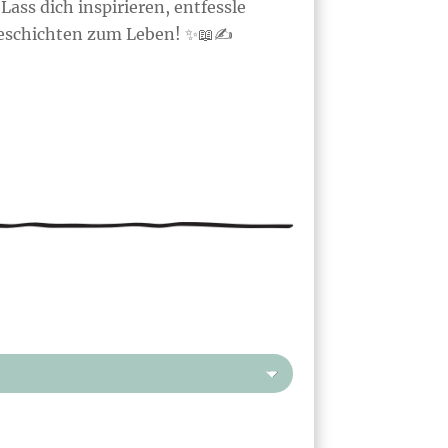
Lass dich inspirieren, entfessle
Geschichten zum Leben! ✨📖✍️
ne: