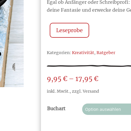
Egal ob Anfänger oder Schreibprofi: 
deine Fantasie und erwecke deine 
Leseprobe
Kategorien:
Kreativität
,
Ratgeber
Preisspan
9,95
€
–
17,95
€
9,95 €
inkl. MwSt., zzgl. Versand
bis
17,95 €
Buchart