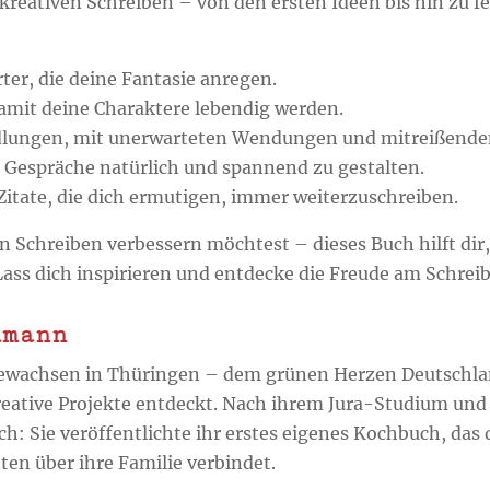
 kreativen Schreiben – von den ersten Ideen bis hin zu f
rter
, die deine Fantasie anregen.
damit deine Charaktere lebendig werden.
dlungen
, mit unerwarteten Wendungen und mitreißend
 Gespräche natürlich und spannend zu gestalten.
Zitate
, die dich ermutigen, immer weiterzuschreiben.
n Schreiben verbessern möchtest – dieses Buch hilft dir,
Lass dich inspirieren und entdecke die Freude am Schrei
dmann
ewachsen in Thüringen – dem grünen Herzen Deutschlan
reative Projekte entdeckt. Nach ihrem Jura-Studium und 
sch: Sie veröffentlichte ihr erstes eigenes Kochbuch, d
ten über ihre Familie verbindet.