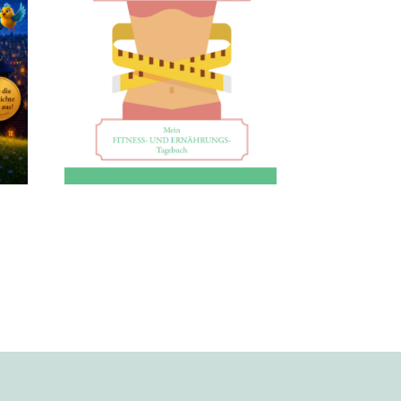
In 12 Wochen
 –
endlich schlank