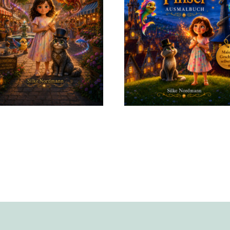
Faith und der
Faith und der
magische Pinsel
magische Pinsel
Das große
Ausmalbuch