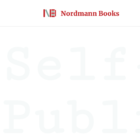
Self
Publ