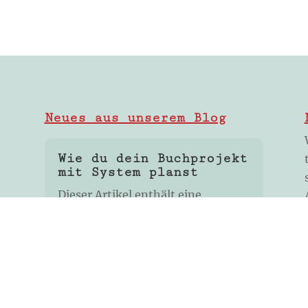
Neues aus unserem Blog
Wie du dein Buchprojekt
mit System planst
Dieser Artikel enthält eine
kostenlose Vorlage zur Planung
deines Buchprokekts! Du hast eine
tolle Buchidee, bist motiviert, aber
fragst dich, wie du das Ganze
strukturiert angehen...
mehr lesen