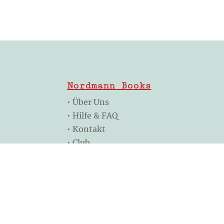
Nordmann Books
•
Über Uns
•
Hilfe & FAQ
•
Kontakt
•
Club
Folge uns