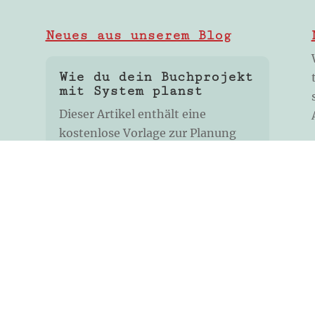
Neues aus unserem Blog
Wie du dein Buchprojekt
mit System planst
Dieser Artikel enthält eine
kostenlose Vorlage zur Planung
deines Buchprokekts! Du hast eine
tolle Buchidee, bist motiviert, aber
fragst dich, wie du das Ganze
strukturiert angehen...
mehr lesen