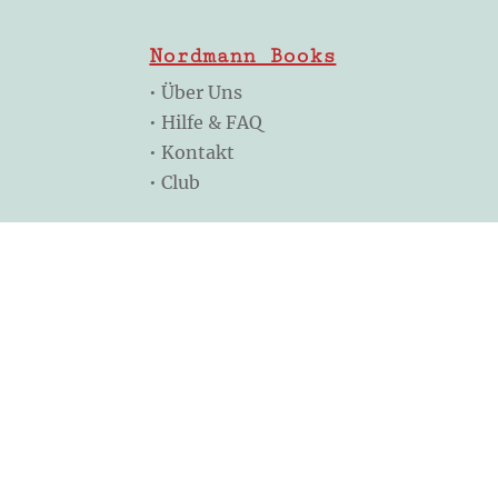
Nordmann Books
•
Über Uns
•
Hilfe & FAQ
•
Kontakt
•
Club
Folge uns