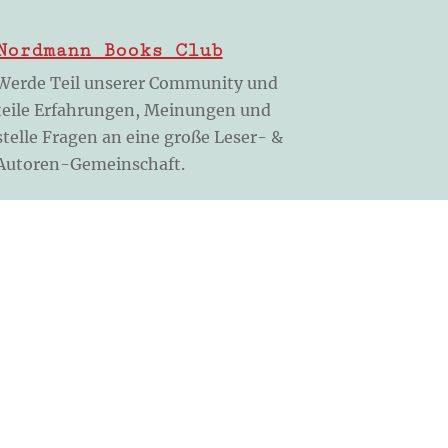
Nordmann Books Club
Werde Teil unserer Community und
teile Erfahrungen, Meinungen und
stelle Fragen an eine große Leser- &
Autoren-Gemeinschaft.
Club-Mitglied werden
Weitere Links
Verhaltensregeln
Allgemeine Geschäftsbedingungen
Allgemeine Geschäftsbedingungen
(Shop)